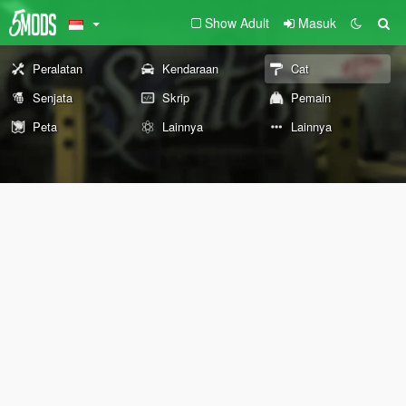
Show Adult
Masuk
Peralatan
Kendaraan
Cat
Senjata
Skrip
Pemain
Peta
Lainnya
Lainnya