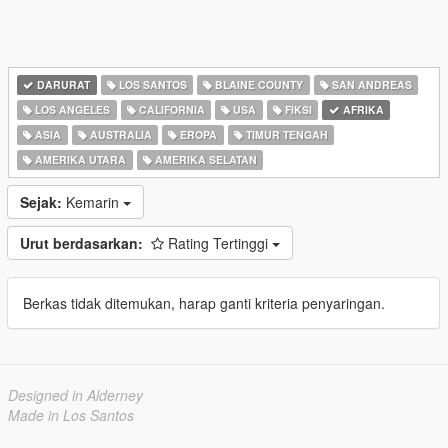
DARURAT
LOS SANTOS
BLAINE COUNTY
SAN ANDREAS
LOS ANGELES
CALIFORNIA
USA
FIKSI
AFRIKA
ASIA
AUSTRALIA
EROPA
TIMUR TENGAH
AMERIKA UTARA
AMERIKA SELATAN
Sejak:
Kemarin
Urut berdasarkan:
Rating Tertinggi
Berkas tidak ditemukan, harap ganti kriteria penyaringan.
Designed in Alderney
Made in Los Santos