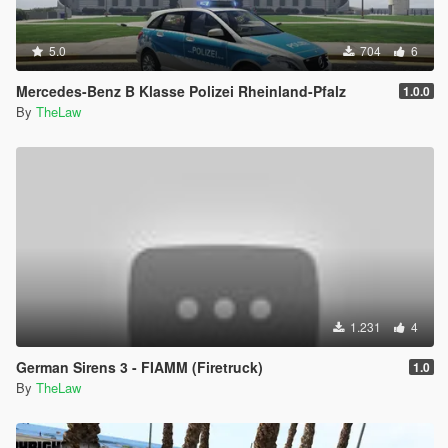
5.0
704
6
Mercedes-Benz B Klasse Polizei Rheinland-Pfalz
1.0.0
By
TheLaw
1.231
4
German Sirens 3 - FIAMM (Firetruck)
1.0
By
TheLaw