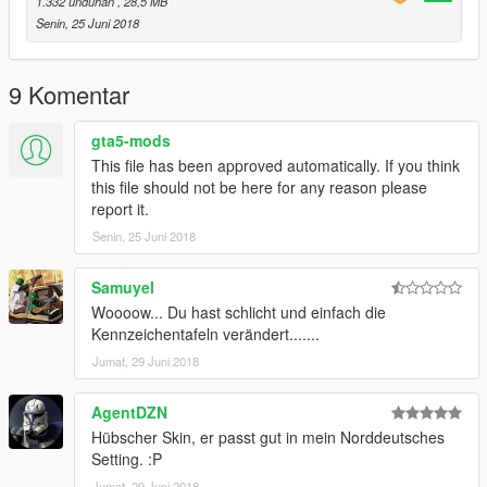
1.332 unduhan
, 28,5 MB
a5/vehicles.rpf/" or the last patchday!
Senin, 25 Juni 2018
TheLaw
9 Komentar
Find me on Discord, Facebook and GTA5-mods:
gta5-mods
Discord
This file has been approved automatically. If you think
Facebook
this file should not be here for any reason please
report it.
GTA5-Mods
Senin, 25 Juni 2018
Find TopMods on Facebook and GTA5-mods:
Samuyel
Woooow... Du hast schlicht und einfach die
Homepage - TopMods
Kennzeichentafeln verändert.......
Facebook - TopMods
Jumat, 29 Juni 2018
GTA5-Mods - TopMods
AgentDZN
Hübscher Skin, er passt gut in mein Norddeutsches
By downloading and using the contents of this archive you
Setting. :P
agree to the following terms:
Jumat, 29 Juni 2018