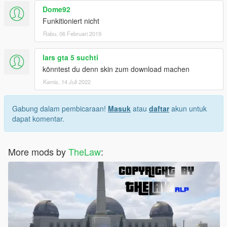
Dome92
Funkitioniert nicht
Rabu, 06 Februari 2019
lars gta 5 suchti
könntest du denn skin zum download machen
Kamis, 14 Juli 2022
Gabung dalam pembicaraan!
Masuk
atau
daftar
akun untuk
dapat komentar.
More mods by
TheLaw
: