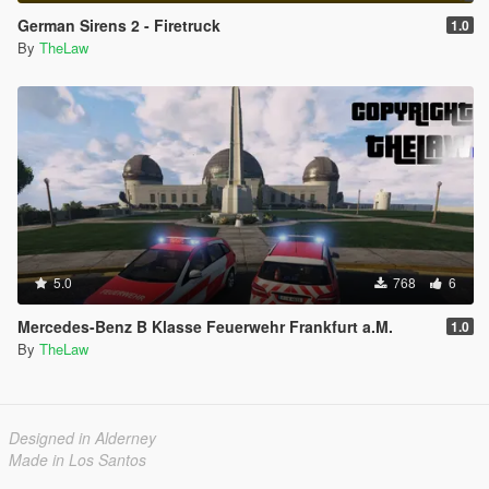
German Sirens 2 - Firetruck
1.0
By
TheLaw
5.0
768
6
Mercedes-Benz B Klasse Feuerwehr Frankfurt a.M.
1.0
By
TheLaw
Designed in Alderney
Made in Los Santos