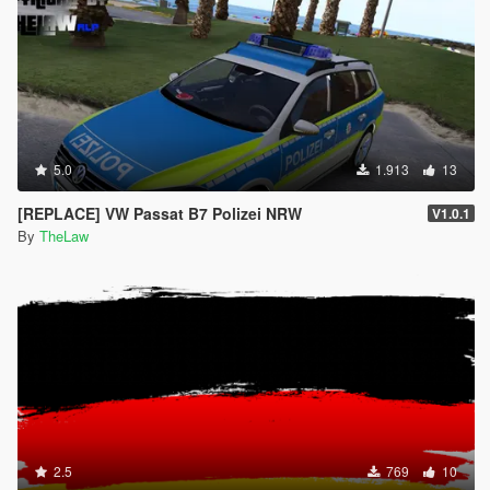
5.0
1.913
13
[REPLACE] VW Passat B7 Polizei NRW
V1.0.1
By
TheLaw
2.5
769
10