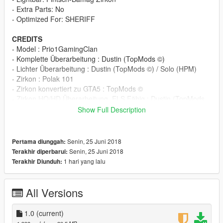
- Extra Parts: No
- Optimized For: SHERIFF
CREDITS
- Model : Prio1GamingClan
- Komplette Überarbeitung : Dustin (TopMods ©)
- Lichter Überarbeitung : Dustin (TopMods ©) / Solo (HPM)
- Zirkon : Polak 101
- Zirkon konvertiert zu GTA5 : TopMods ©
- Zirkon HQ/HD Überarbeitung, ELS Fähig : Dustin (TopMods
©)
Show Full Description
- Verschiedenes wie Koffer Besen u.ä. : Solo (HPM) / Dustin
(TopMods ©)
- ELS.XML: Dustin (TopMods ©)
Senin, 25 Juni 2018
Pertama diunggah:
- Livery: TheLaw (HPM)
Senin, 25 Juni 2018
Terakhir diperbarui:
1 hari yang lalu
Terakhir Diunduh:
INSTALLATION
Step 1:
ORIGNAL
All Versions
Step2: Use OpenIV to import the Files to "/Grand Theft Auto
1.0
(current)
V/mods/update/x64/dlcpacks/patchday9ng/dlc.rpf/x64/levels/gt