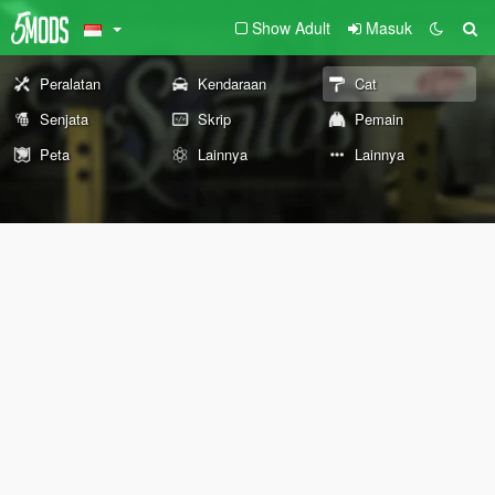
Show Adult
Masuk
Peralatan
Kendaraan
Cat
Senjata
Skrip
Pemain
Peta
Lainnya
Lainnya