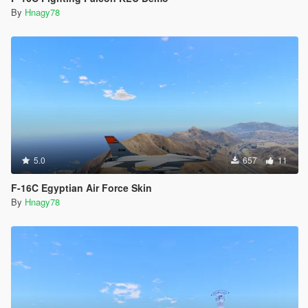
By
Hnagy78
5.0
657
11
F-16C Egyptian Air Force Skin
By
Hnagy78