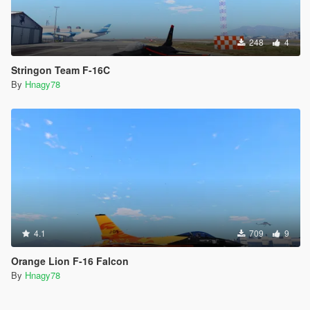
248
4
Stringon Team F-16C
By
Hnagy78
4.1
709
9
Orange Lion F-16 Falcon
By
Hnagy78