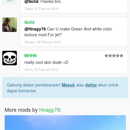
@Solid
Thanks bro.
Sabtu, 27 Februari 2016
Solid
@Hnagy78
Can U make Green And white color
texture mod For jet?
Minggu, 28 Februari 2016
MHHN
really cool skin dude =D
Senin, 29 Februari 2016
Gabung dalam pembicaraan!
Masuk
atau
daftar
akun untuk
dapat komentar.
More mods by
Hnagy78
: