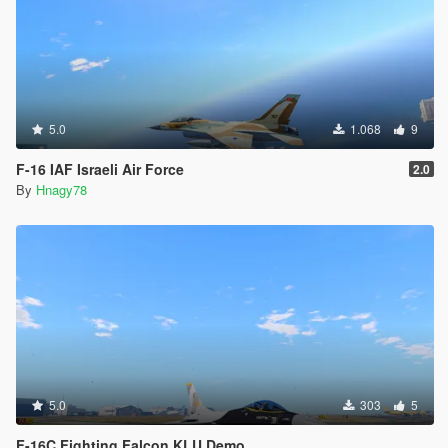
5.0
1.068
9
F-16 IAF Israeli Air Force
2.0
By
Hnagy78
5.0
303
5
F-16C Fighting Falcon KLU Demo