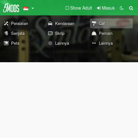
Show Adult
Masuk
Peralatan
Kendaraan
Cat
Senjata
Skrip
Pemain
Peta
Lainnya
Lainnya