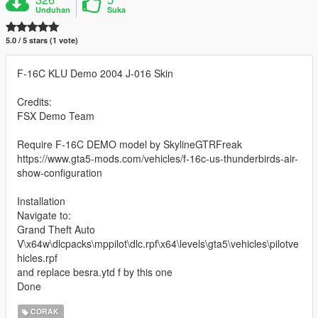
Unduhan
Suka
5.0 / 5 stars (1 vote)
F-16C KLU Demo 2004 J-016 Skin
Credits:
FSX Demo Team
Require F-16C DEMO model by SkylineGTRFreak
https://www.gta5-mods.com/vehicles/f-16c-us-thunderbirds-air-
show-configuration
Installation
Navigate to:
Grand Theft Auto
V\x64w\dlcpacks\mppilot\dlc.rpf\x64\levels\gta5\vehicles\pilotve
hicles.rpf
and replace besra.ytd f by this one
Done
CORAK