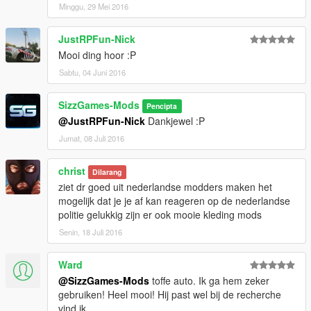
Minggu, 29 Mei 2016
JustRPFun-Nick
Mooi ding hoor :P
Sabtu, 04 Juni 2016
SizzGames-Mods
Pencipta
@JustRPFun-Nick
Dankjewel :P
Jumat, 08 Juli 2016
christ
Dilarang
ziet dr goed uit nederlandse modders maken het
mogelijk dat je je af kan reageren op de nederlandse
politie gelukkig zijn er ook mooie kleding mods
Senin, 18 Juli 2016
Ward
@SizzGames-Mods
toffe auto. Ik ga hem zeker
gebruiken! Heel mooi! Hij past wel bij de recherche
vind ik.