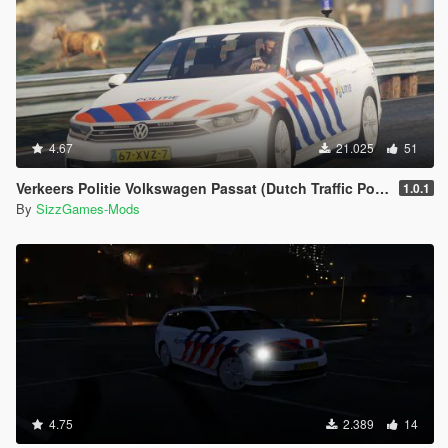
4.67
21.025
51
Verkeers Politie Volkswagen Passat (Dutch Traffic Police) [ELS]
1.0.1
By
SizzGames-Mods
4.75
2.389
14