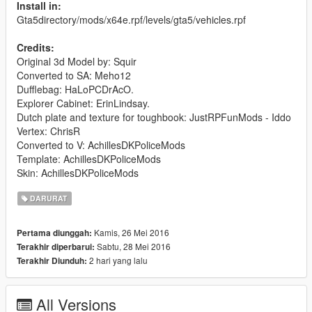
Install in:
Gta5directory/mods/x64e.rpf/levels/gta5/vehicles.rpf
Credits:
Original 3d Model by: Squir
Converted to SA: Meho12
Dufflebag: HaLoPCDrAcO.
Explorer Cabinet: ErinLindsay.
Dutch plate and texture for toughbook: JustRPFunMods - Iddo
Vertex: ChrisR
Converted to V: AchillesDKPoliceMods
Template: AchillesDKPoliceMods
Skin: AchillesDKPoliceMods
DARURAT
Kamis, 26 Mei 2016
Pertama diunggah:
Sabtu, 28 Mei 2016
Terakhir diperbarui:
2 hari yang lalu
Terakhir Diunduh:
All Versions