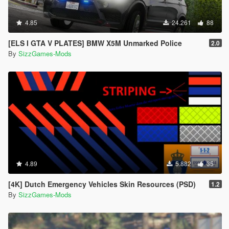
4.85
24.261
88
[ELS I GTA V PLATES] BMW X5M Unmarked Police
2.0
By
SizzGames-Mods
4.89
5.882
35
[4K] Dutch Emergency Vehicles Skin Resources (PSD)
1.2
By
SizzGames-Mods