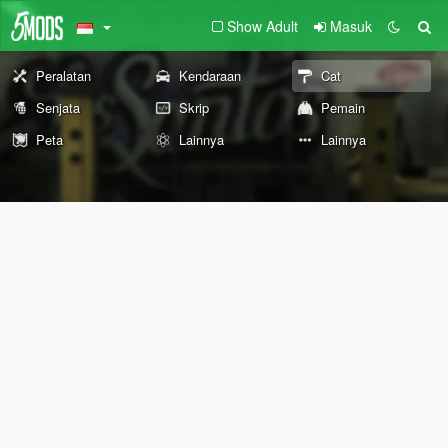
Show Adult
Masuk
Peralatan
Kendaraan
Cat
Senjata
Skrip
Pemain
Peta
Lainnya
Lainnya