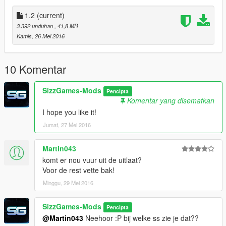
1.2
(current)
3.392 unduhan
, 41,8 MB
Kamis, 26 Mei 2016
10 Komentar
SizzGames-Mods
Pencipta
Komentar yang disematkan
I hope you like it!
Jumat, 27 Mei 2016
Martin043
komt er nou vuur uit de uitlaat?
Voor de rest vette bak!
Minggu, 29 Mei 2016
SizzGames-Mods
Pencipta
@Martin043
Neehoor :P bij welke ss zie je dat??