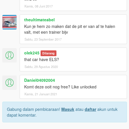
Kamis, 08 Juni 2017
theultimateabel
Kun je hem zo maken dat de pit er van af te halen
valt, met een trainer bijv
Sabtu, 23 September 2017
olek245
Dilarang
that car have ELS?
Sabtu, 29 Agustus 2020
Daniel04092004
Komt deze ooit nog free? Like unlocked
Kamis, 21 Januari 2021
Gabung dalam pembicaraan!
Masuk
atau
daftar
akun untuk
dapat komentar.