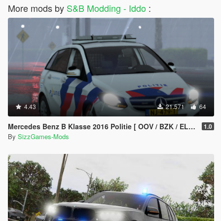
More mods by
S&B Modding - Iddo
:
4.43
21.571
64
Mercedes Benz B Klasse 2016 Politie [ OOV / BZK / ELS / Reflective ]
1.0
By
SizzGames-Mods