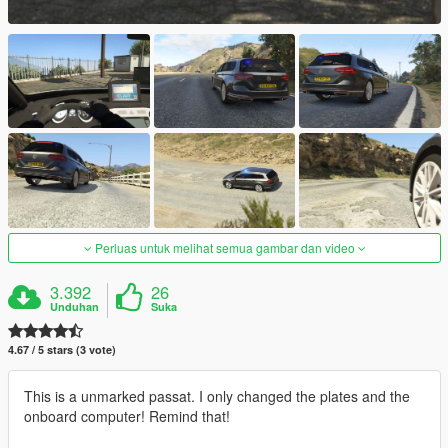
Perluas untuk melihat semua gambar dan video
3.392
26
Unduhan
Suka
4.67 / 5 stars (3 vote)
This is a unmarked passat. I only changed the plates and the
onboard computer! Remind that!