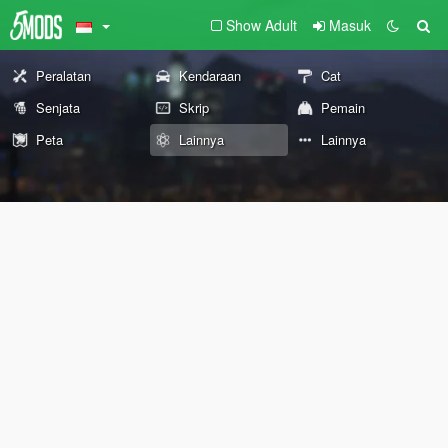
Show Adult
Masuk
Peralatan
Kendaraan
Cat
Senjata
Skrip
Pemain
Peta
Lainnya
Lainnya