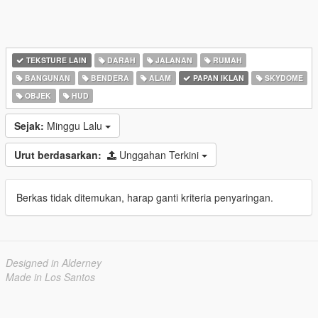
TEKSTURE LAIN
DARAH
JALANAN
RUMAH
BANGUNAN
BENDERA
ALAM
PAPAN IKLAN
SKYDOME
OBJEK
HUD
Sejak:
Minggu Lalu
Urut berdasarkan:
Unggahan Terkini
Berkas tidak ditemukan, harap ganti kriteria penyaringan.
Designed in Alderney
Made in Los Santos