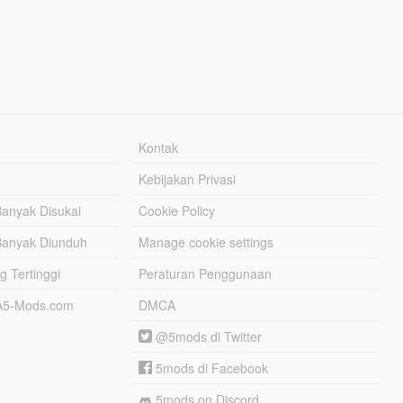
Kontak
Kebijakan Privasi
Banyak Disukai
Cookie Policy
Banyak Diunduh
Manage cookie settings
g Tertinggi
Peraturan Penggunaan
TA5-Mods.com
DMCA
@5mods di Twitter
5mods di Facebook
5mods on Discord