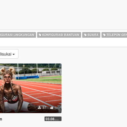
IGURASI LINGKUNGAN
KONFIGURASI BANTUAN
SUARA
TELEPON GE
Disukai
87
1
on
03.08.2026