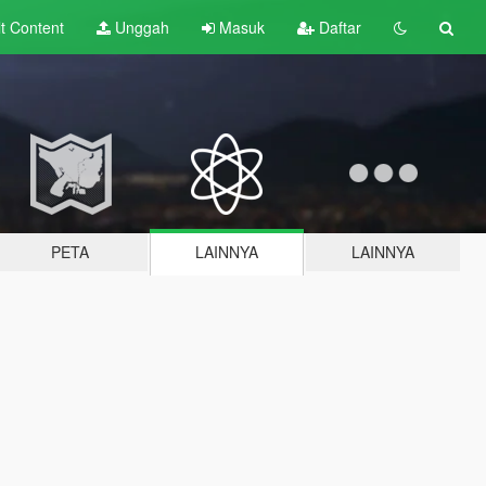
lt
Content
Unggah
Masuk
Daftar
PETA
LAINNYA
LAINNYA