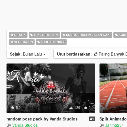
GRAFIK
TEKSTURE LAIN
KONFIGURASI PEJALAN KAKI
KONF
VEGETATION
LORE FRIENDLY
Sejak:
Bulan Lalu
Urut berdasarkan:
Paling Banyak 
5.0
129
2
random pose pack by VandalStudios
Split Animati
#1
By
VandalStudios
By
Janina234