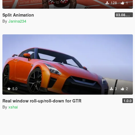
128
1
Split Animation
03.08.2026
By
Janina234
5.0
3
2
Real window roll‑up/roll‑down for GTR
1.0.0
By
xshai