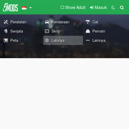
Show Adult
Masuk
Peralatan
Kendaraan
Cat
Senjata
Skrip
Pemain
Peta
Lainnya
Lainnya