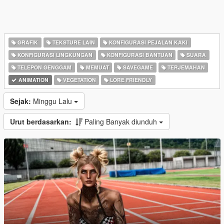
GRAFIK
TEKSTURE LAIN
KONFIGURASI PEJALAN KAKI
KONFIGURASI LINGKUNGAN
KONFIGURASI BANTUAN
SUARA
TELEPON GENGGAM
MEMUAT
SAVEGAME
TERJEMAHAN
ANIMATION
VEGETATION
LORE FRIENDLY
Sejak:
Minggu Lalu
Urut berdasarkan:
Paling Banyak diunduh