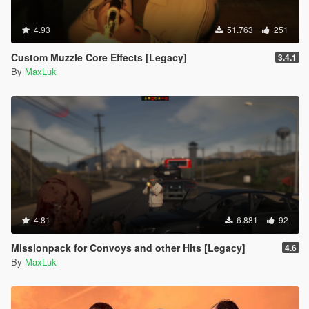
4.93
51.763
251
Custom Muzzle Core Effects [Legacy]
3.4.1
By
MaxLuk
4.81
6.881
92
Missionpack for Convoys and other Hits [Legacy]
4.6
By
MaxLuk