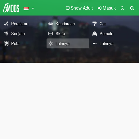
Show Adult
Masuk
Peralatan
Kendaraan
Cat
Senjata
Skrip
Pemain
Peta
Lainnya
Lainnya