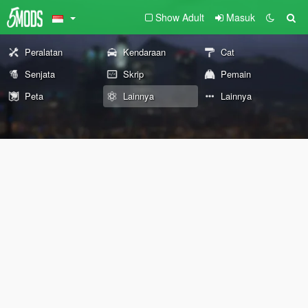
Show Adult
Masuk
Peralatan
Kendaraan
Cat
Senjata
Skrip
Pemain
Peta
Lainnya
Lainnya