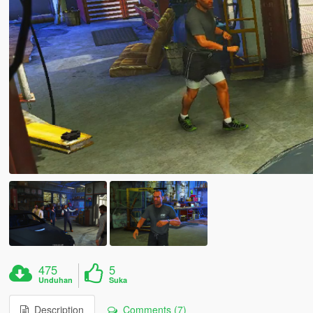
475
5
Unduhan
Suka
Description
Comments (7)