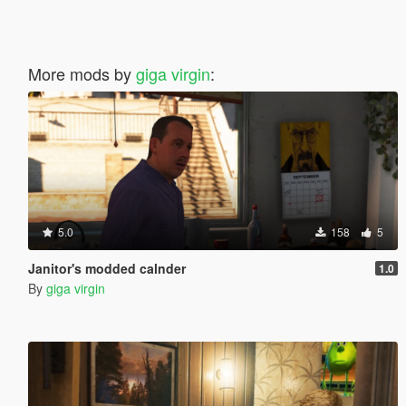
More mods by
giga virgin
:
5.0
158
5
Janitor's modded calnder
1.0
By
giga virgin