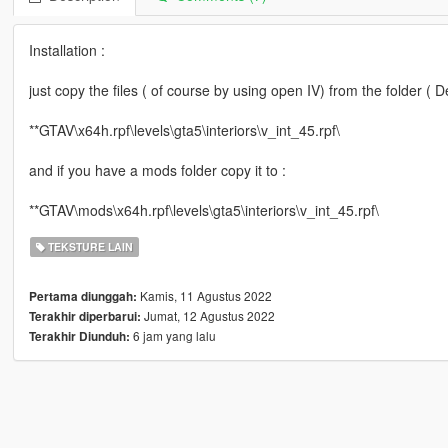
Installation :
just copy the files ( of course by using open IV) from the folder ( D
**GTAV\x64h.rpf\levels\gta5\interiors\v_int_45.rpf\
and if you have a mods folder copy it to :
**GTAV\mods\x64h.rpf\levels\gta5\interiors\v_int_45.rpf\
TEKSTURE LAIN
Kamis, 11 Agustus 2022
Pertama diunggah:
Jumat, 12 Agustus 2022
Terakhir diperbarui:
6 jam yang lalu
Terakhir Diunduh: