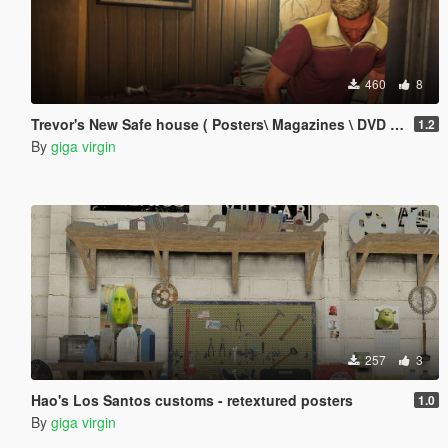
460
8
Trevor's New Safe house ( Posters\ Magazines \ DVD covers )
1.2
By
giga virgin
257
3
Hao's Los Santos customs - retextured posters
1.0
By
giga virgin