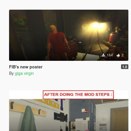
164
2
FIB's new poster
1.0
By
giga virgin