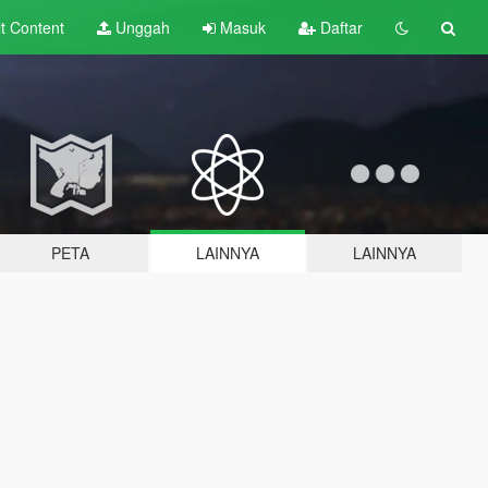
lt
Content
Unggah
Masuk
Daftar
PETA
LAINNYA
LAINNYA