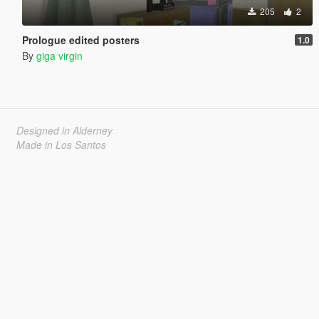
205
2
Prologue edited posters
1.0
By
giga virgin
Designed in Alderney
Made in Los Santos