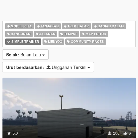
MODEL PETA
TANJAKAN
TREK BALAP
BAGIAN DALAM
BANGUNAN
JALANAN
TEMPAT
MAP EDITOR
SIMPLE TRAINER
MENYOO
COMMUNITY RACES
Sejak:
Bulan Lalu
Urut berdasarkan:
Unggahan Terkini
5.0
206
6