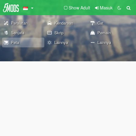
Show Adult
Masuk
Peralatan
Kendaraan
Cat
Senjata
Skrip
Pemain
Peta
Lainnya
Lainnya