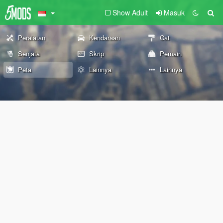
Show Adult
Masuk
Peralatan
Kendaraan
Cat
Senjata
Skrip
Pemain
Peta
Lainnya
Lainnya