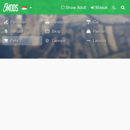
Show Adult
Masuk
Peralatan
Kendaraan
Cat
Senjata
Skrip
Pemain
Peta
Lainnya
Lainnya