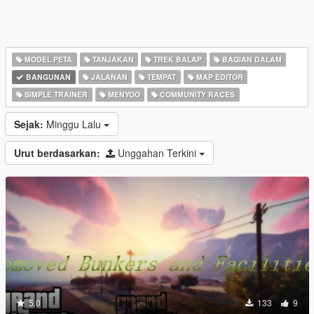
MODEL PETA
TANJAKAN
TREK BALAP
BAGIAN DALAM
BANGUNAN
JALANAN
TEMPAT
MAP EDITOR
SIMPLE TRAINER
MENYOO
COMMUNITY RACES
Sejak:
Minggu Lalu
Urut berdasarkan:
Unggahan Terkini
5.0
133
9