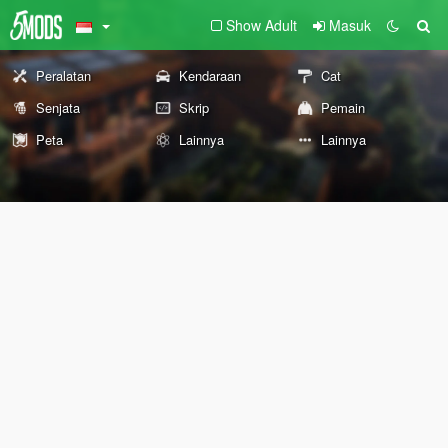
Show Adult
Masuk
Peralatan
Kendaraan
Cat
Senjata
Skrip
Pemain
Peta
Lainnya
Lainnya