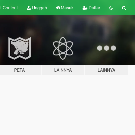
lt
Content
Unggah
Masuk
Daftar
PETA
LAINNYA
LAINNYA