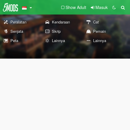
Show Adult
Masuk
Peralatan
Kendaraan
Cat
Senjata
Skrip
Pemain
Peta
Lainnya
Lainnya