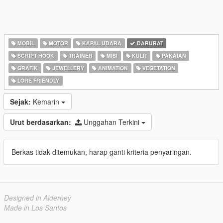
MOBIL
MOTOR
KAPAL UDARA
DARURAT
SCRIPT HOOK
TRAINER
MISI
KULIT
PAKAIAN
GRAFIK
JEWELLERY
ANIMATION
VEGETATION
LORE FRIENDLY
Sejak:
Kemarin
Urut berdasarkan:
Unggahan Terkini
Berkas tidak ditemukan, harap ganti kriteria penyaringan.
Designed in Alderney
Made in Los Santos