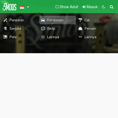
Show Adult
Masuk
Peralatan
Kendaraan
Cat
Senjata
Skrip
Pemain
Peta
Lainnya
Lainnya