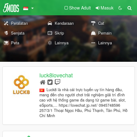
Show Adult
Masuk
Peralatan
Kendaraan
Cat
Senjata
Skrip
Pemain
Peta
Lainnya
Lainnya
luck8lovechat
Luck8 là nhà cái trực tuyến uy tín hàng đầu,
mang đến cho người chơi trải nghiệm giải trí đỉnh
cao với hệ thống game đa dạng từ game bài, slot,
eSports,... https://lovechat.jp.net/ 0945748596
257/3/1 Thoại Ngọc Hầu, Phú Thạnh, Tân Phú, Hồ
Chí Minh