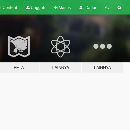
lt
Content
Unggah
Masuk
Daftar
PETA
LAINNYA
LAINNYA