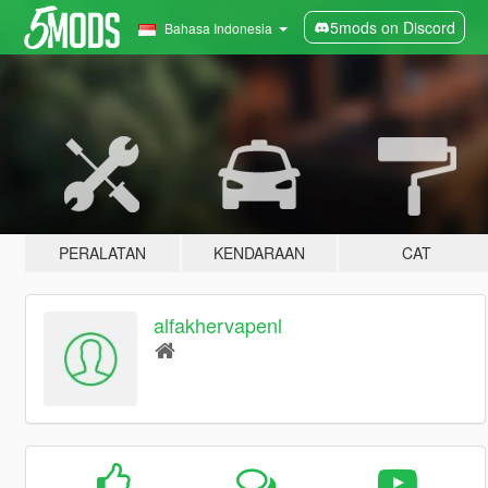
5mods on Discord
Bahasa Indonesia
PERALATAN
KENDARAAN
CAT
alfakhervapenl