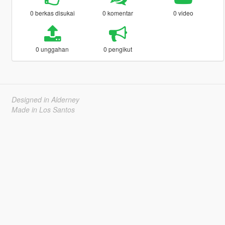
0 berkas disukai
0 komentar
0 video
0 unggahan
0 pengikut
Designed in Alderney
Made in Los Santos