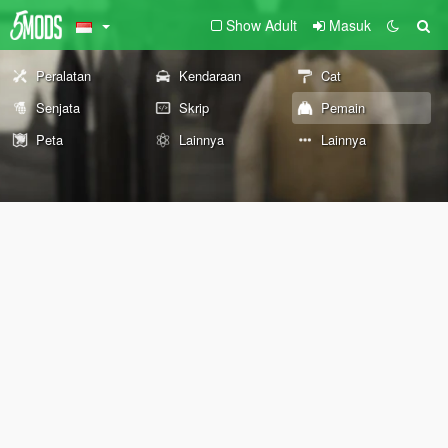
Show Adult
Masuk
Peralatan
Kendaraan
Cat
Senjata
Skrip
Pemain
Peta
Lainnya
Lainnya