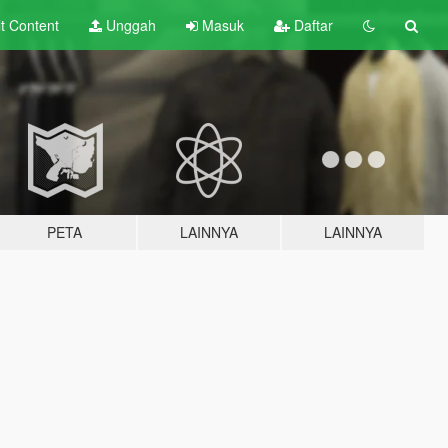
lt
Content
Unggah
Masuk
Daftar
PETA
LAINNYA
LAINNYA