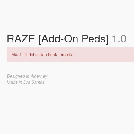
RAZE [Add-On Peds]
1.0
Maaf, file ini sudah tidak tersedia.
Designed in Alderney
Made in Los Santos