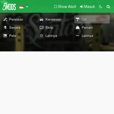
Show Adult
Masuk
Peralatan
Kendaraan
Cat
Senjata
Skrip
Pemain
Peta
Lainnya
Lainnya