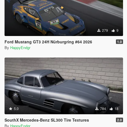
279
9
Ford Mustang GT3 24H Nürburgring #64 2026
1.0
By
HappyEndgr
5.0
784
18
SouthX Mercedes-Benz SL300 Tire Textures
2.0
By
HappyEndgr