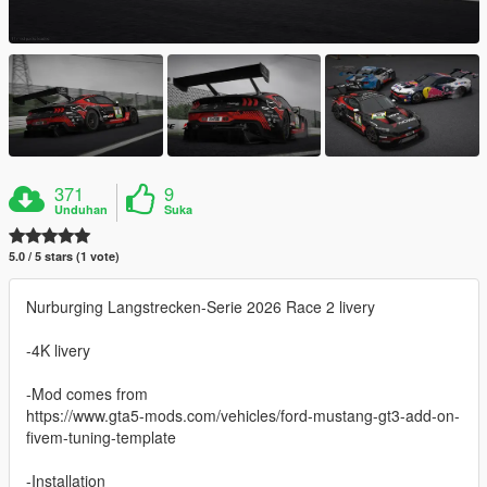
371
9
Unduhan
Suka
5.0 / 5 stars (1 vote)
Nurburging Langstrecken-Serie 2026 Race 2 livery
-4K livery
-Mod comes from
https://www.gta5-mods.com/vehicles/ford-mustang-gt3-add-on-
fivem-tuning-template
-Installation