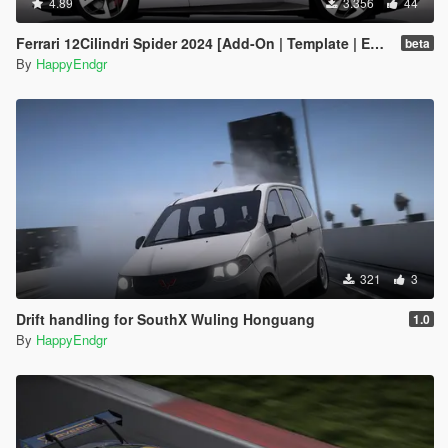
4.89
3.356
44
Ferrari 12Cilindri Spider 2024 [Add-On | Template | Extras]
beta
By
HappyEndgr
321
3
Drift handling for SouthX Wuling Honguang
1.0
By
HappyEndgr