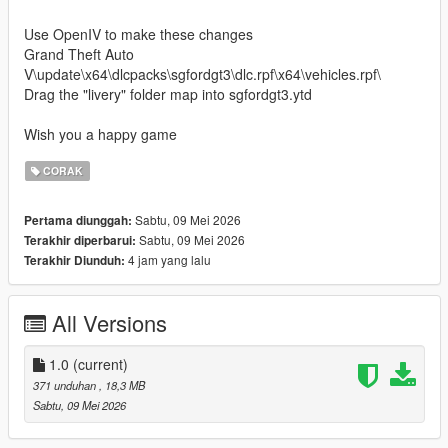
Use OpenIV to make these changes
Grand Theft Auto
V\update\x64\dlcpacks\sgfordgt3\dlc.rpf\x64\vehicles.rpf\
Drag the "livery" folder map into sgfordgt3.ytd
Wish you a happy game
CORAK
Sabtu, 09 Mei 2026
Pertama diunggah:
Sabtu, 09 Mei 2026
Terakhir diperbarui:
4 jam yang lalu
Terakhir Diunduh:
All Versions
1.0
(current)
371 unduhan
, 18,3 MB
Sabtu, 09 Mei 2026