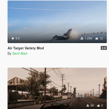
5.0
1.256
12
Air Target Variety Mod
2.5
By
Senf-Man
68
0