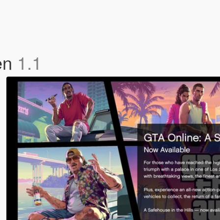
en
1.1