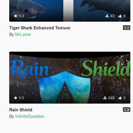
5.0
43
8
Tiger Shark Enhanced Texture
1.1
By
MrLame
5.0
248
5
Rain Shield
1.3
By
InfiniteQuestion