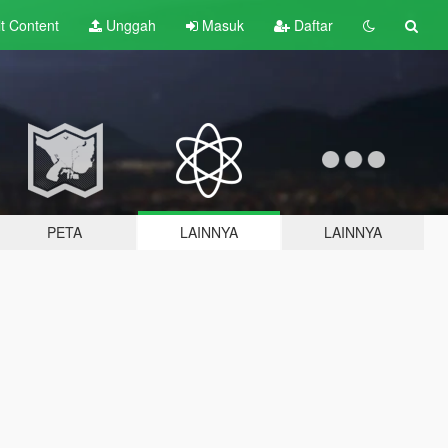
lt
Content
Unggah
Masuk
Daftar
PETA
LAINNYA
LAINNYA