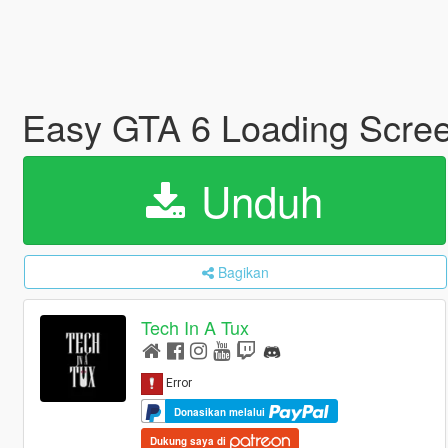
Easy GTA 6 Loading Scre
Unduh
Bagikan
Tech In A Tux
Donasikan melalui
Dukung saya di