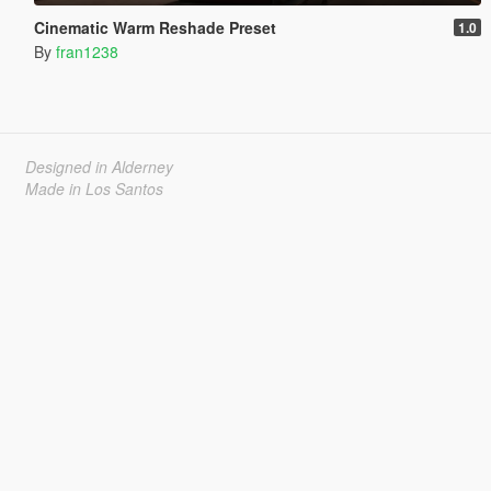
Cinematic Warm Reshade Preset
1.0
By
fran1238
Designed in Alderney
Made in Los Santos