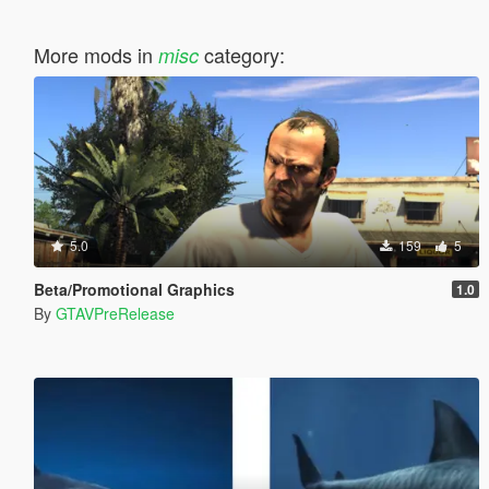
More mods in
category:
misc
5.0
159
5
Beta/Promotional Graphics
1.0
By
GTAVPreRelease