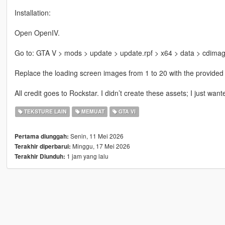
Installation:
Open OpenIV.
Go to: GTA V > mods > update > update.rpf > x64 > data > cdimag
Replace the loading screen images from 1 to 20 with the provided
All credit goes to Rockstar. I didn’t create these assets; I just w
TEKSTURE LAIN
MEMUAT
GTA VI
Senin, 11 Mei 2026
Pertama diunggah:
Minggu, 17 Mei 2026
Terakhir diperbarui:
1 jam yang lalu
Terakhir Diunduh: